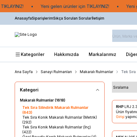
TIKLAYINIZ!
•
Yeni gelen ürünler için TIKLAYINIZ!
•
Yeni ge
Anasayfa
Siparişlerim
Sıkça Sorulan Sorular
İletişim
Kategoriler
Hakkımızda
Markalarımız
Diğe
Ana Sayfa
Sanayi Rulmanları
Makaralı Rulmanlar
Tek Sıra 
Kategori
Makaralı Rulmanlar
(1618)
RHP
LRJ 2.
Tek Sıra Silindirik Makaralı Rulmanlar
Favorile
Ürün fiyatı
(643)
Girişi
yapını
Tek Sıra Konik Makaralı Rulmanlar (Metrik)
(292)
Tek Sıra Konik Makaralı Rulmanlar (İnç)
(422)
Özel Boyutlu Konik Makaralı Rulmanlar
(4)