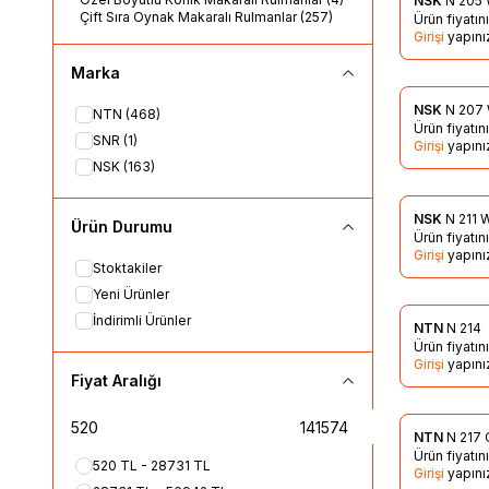
NSK
N 205
Favorile
Çift Sıra Oynak Makaralı Rulmanlar
(257)
Ürün fiyatı
Girişi
yapını
Marka
NSK
N 207
NTN
(468)
Favorile
Ürün fiyatı
SNR
(1)
Girişi
yapını
NSK
(163)
NSK
N 211 
Ürün Durumu
Favorile
Ürün fiyatı
Girişi
yapını
Stoktakiler
Yeni Ürünler
İndirimli Ürünler
NTN
N 214
Favorile
Ürün fiyatı
Girişi
yapını
Fiyat Aralığı
NTN
N 217 
Favorile
Ürün fiyatı
520 TL - 28731 TL
Girişi
yapını