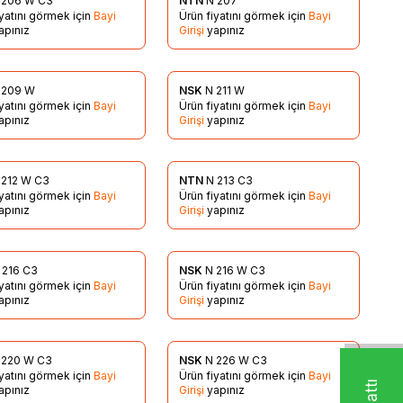
 206 W C3
NTN
N 207
rilere Ekle
Favorilere Ekle
iyatını görmek için
Bayi
Ürün fiyatını görmek için
Bayi
apınız
Girişi
yapınız
 209 W
NSK
N 211 W
rilere Ekle
Favorilere Ekle
iyatını görmek için
Bayi
Ürün fiyatını görmek için
Bayi
apınız
Girişi
yapınız
 212 W C3
NTN
N 213 C3
rilere Ekle
Favorilere Ekle
iyatını görmek için
Bayi
Ürün fiyatını görmek için
Bayi
apınız
Girişi
yapınız
 216 C3
NSK
N 216 W C3
rilere Ekle
Favorilere Ekle
iyatını görmek için
Bayi
Ürün fiyatını görmek için
Bayi
apınız
Girişi
yapınız
 220 W C3
NSK
N 226 W C3
rilere Ekle
Favorilere Ekle
iyatını görmek için
Bayi
Ürün fiyatını görmek için
Bayi
apınız
Girişi
yapınız