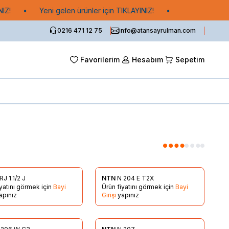
Z!
•
Yeni gelen ürünler için TIKLAYINIZ!
•
0216 471 12 75
info@atansayrulman.com
Favorilerim
Hesabım
Sepetim
J 1.1/2 J
NTN
N 204 E T2X
rilere Ekle
Favorilere Ekle
iyatını görmek için
Bayi
Ürün fiyatını görmek için
Bayi
apınız
Girişi
yapınız