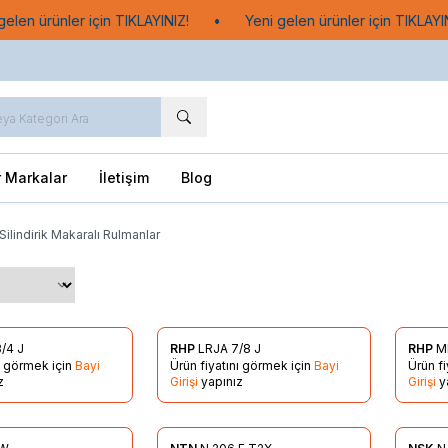
len ürünler için TIKLAYINIZ!
•
Yeni gelen ürünler için TIKLAYINI
r Markalar
İletişim
Blog
Silindirik Makaralı Rulmanlar
3/4 J
RHP
LRJA 7/8 J
RHP
MR
re Ekle
Favorilere Ekle
Favo
nı görmek için
Bayi
Ürün fiyatını görmek için
Bayi
Ürün f
z
Girişi
yapınız
Girişi
y