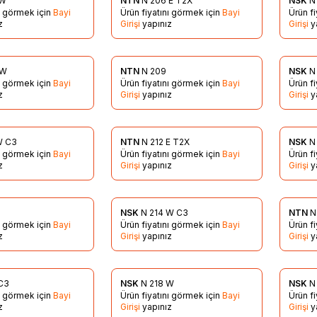
 W
NTN
N 206 E T2X
NSK
N
re Ekle
Favorilere Ekle
Favo
nı görmek için
Bayi
Ürün fiyatını görmek için
Bayi
Ürün f
z
Girişi
yapınız
Girişi
y
 W
NTN
N 209
NSK
N
re Ekle
Favorilere Ekle
Favo
nı görmek için
Bayi
Ürün fiyatını görmek için
Bayi
Ürün f
z
Girişi
yapınız
Girişi
y
W C3
NTN
N 212 E T2X
NSK
N
re Ekle
Favorilere Ekle
Favo
nı görmek için
Bayi
Ürün fiyatını görmek için
Bayi
Ürün f
z
Girişi
yapınız
Girişi
y
NSK
N 214 W C3
NTN
N
re Ekle
Favorilere Ekle
Favo
nı görmek için
Bayi
Ürün fiyatını görmek için
Bayi
Ürün f
z
Girişi
yapınız
Girişi
y
C3
NSK
N 218 W
NSK
N
re Ekle
Favorilere Ekle
Favo
nı görmek için
Bayi
Ürün fiyatını görmek için
Bayi
Ürün f
z
Girişi
yapınız
Girişi
y