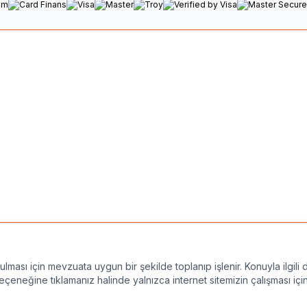
Yasal Uyarı
 tüm içerikler, logolar ve metinler Atansay'a aittir; izinsiz 
nulması için mevzuata uygun bir şekilde toplanıp işlenir. Konuyla ilgili d
çeneğine tıklamanız halinde yalnızca internet sitemizin çalışması içi