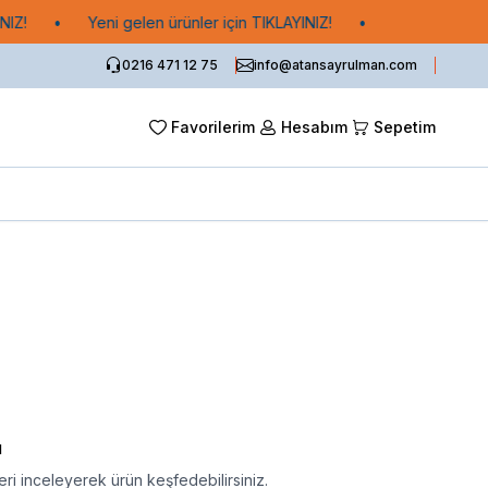
IZ!
•
Yeni gelen ürünler için TIKLAYINIZ!
•
0216 471 12 75
info@atansayrulman.com
Favorilerim
Hesabım
Sepetim
ı
ri inceleyerek ürün keşfedebilirsiniz.