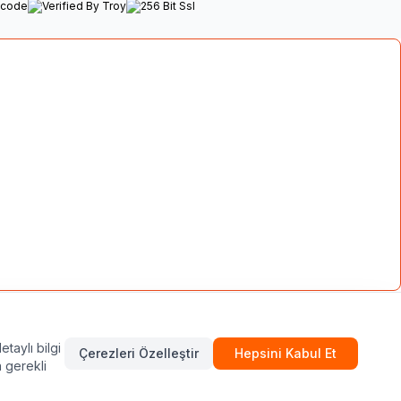
kullanılamaz, çoğaltılamaz veya dağıtılamaz!
etaylı bilgi
Çerezleri Özelleştir
Hepsini Kabul Et
n gerekli