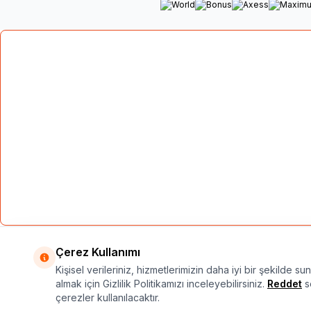
Çerez Kullanımı
Atansay® tescilli bir markadır. Bu sitedeki
Kişisel verileriniz, hizmetlerimizin daha iyi bir şekilde su
almak için Gizlilik Politikamızı inceleyebilirsiniz.
Reddet
se
çerezler kullanılacaktır.