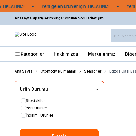
 TIKLAYINIZ!
•
Yeni gelen ürünler için TIKLAYINIZ!
•
Yeni g
Anasayfa
Siparişlerim
Sıkça Sorulan Sorular
İletişim
Kategoriler
Hakkımızda
Markalarımız
Diğe
Ana Sayfa
Otomotiv Rulmanları
Sensörler
Egzoz Gazı Bas
Ürün Durumu
Stoktakiler
Yeni Ürünler
İndirimli Ürünler