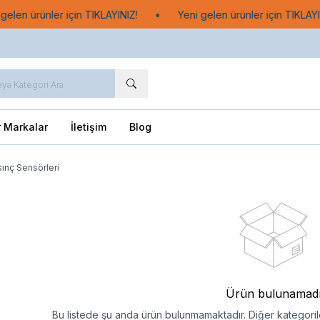
elen ürünler için TIKLAYINIZ!
•
Yeni gelen ürünler için TIKLAYIN
r Markalar
İletişim
Blog
ınç Sensörleri
Ürün bulunamad
Bu listede şu anda ürün bulunmamaktadır. Diğer kategorile