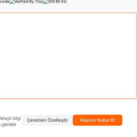
kullanılamaz, çoğaltılamaz veya dağıtılamaz!
etaylı bilgi
Çerezleri Özelleştir
Hepsini Kabul Et
n gerekli