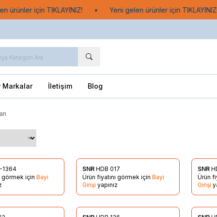
n ürünler için TIKLAYINIZ!
•
Yeni gelen ürünler için TIKLAYINIZ!
r Markalar
İletişim
Blog
arı
-1364
SNR
HDB 017
SNR
H
re Ekle
Favorilere Ekle
Favo
nı görmek için
Bayi
Ürün fiyatını görmek için
Bayi
Ürün f
z
Girişi
yapınız
Girişi
y