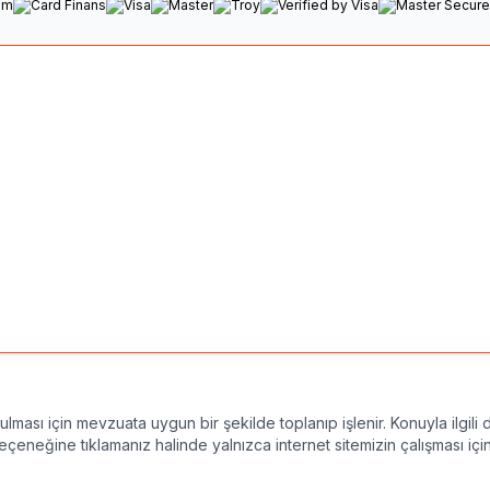
Yasal Uyarı
 tüm içerikler, logolar ve metinler Atansay'a aittir; izinsiz 
nulması için mevzuata uygun bir şekilde toplanıp işlenir. Konuyla ilgili d
çeneğine tıklamanız halinde yalnızca internet sitemizin çalışması içi