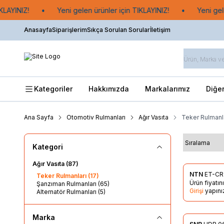
LAYINIZ!
•
Yeni gelen ürünler için TIKLAYINIZ!
•
Yeni gele
Anasayfa
Siparişlerim
Sıkça Sorulan Sorular
İletişim
Kategoriler
Hakkımızda
Markalarımız
Diğe
Ana Sayfa
Otomotiv Rulmanları
Ağır Vasıta
Teker Rulmanl
Kategori
Ağır Vasıta
(87)
NTN
ET-CR
Teker Rulmanları
(17)
Favorile
Ürün fiyatı
Şanzıman Rulmanları
(65)
Girişi
yapını
Alternatör Rulmanları
(5)
Marka