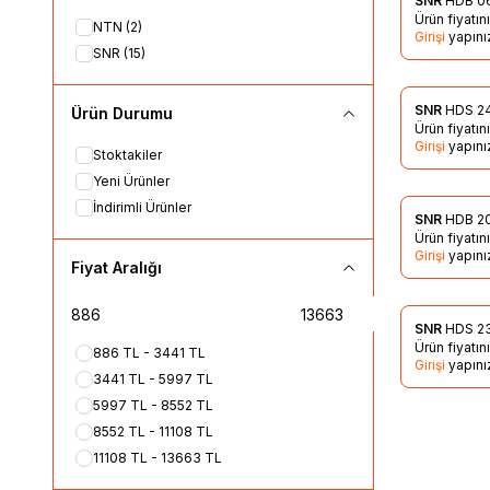
SNR
HDB 0
Favorile
Ürün fiyatı
NTN
(2)
Girişi
yapını
SNR
(15)
SNR
HDS 2
Ürün Durumu
Favorile
Ürün fiyatı
Girişi
yapını
Stoktakiler
Yeni Ürünler
İndirimli Ürünler
SNR
HDB 2
Favorile
Ürün fiyatı
Girişi
yapını
Fiyat Aralığı
SNR
HDS 2
Favorile
Ürün fiyatı
886 TL - 3441 TL
Girişi
yapını
3441 TL - 5997 TL
5997 TL - 8552 TL
8552 TL - 11108 TL
11108 TL - 13663 TL