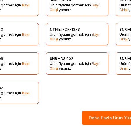
62
SNR
HDB 136
SNR
H
re Ekle
Favorilere Ekle
Favo
nı görmek için
Bayi
Ürün fiyatını görmek için
Bayi
Ürün f
z
Girişi
yapınız
Girişi
y
40
NTN
ET-CR-1373
SNR
H
re Ekle
Favorilere Ekle
Favo
nı görmek için
Bayi
Ürün fiyatını görmek için
Bayi
Ürün f
z
Girişi
yapınız
Girişi
y
09
SNR
HDS 002
SNR
H
re Ekle
Favorilere Ekle
Favo
nı görmek için
Bayi
Ürün fiyatını görmek için
Bayi
Ürün f
z
Girişi
yapınız
Girişi
y
32
re Ekle
nı görmek için
Bayi
z
Daha Fazla Ürün Yük