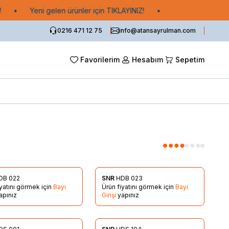
•
Yeni gelen ürünler için TIKLAYINIZ!
•
0216 471 12 75
info@atansayrulman.com
Favorilerim
Hesabım
Sepetim
DB 022
SNR
HDB 023
rilere Ekle
Favorilere Ekle
iyatını görmek için
Bayi
Ürün fiyatını görmek için
Bayi
apınız
Girişi
yapınız