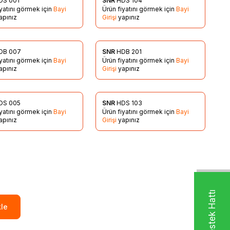
DS 001
SNR
HDS 104
rilere Ekle
Favorilere Ekle
iyatını görmek için
Bayi
Ürün fiyatını görmek için
Bayi
apınız
Girişi
yapınız
DB 007
SNR
HDB 201
rilere Ekle
Favorilere Ekle
iyatını görmek için
Bayi
Ürün fiyatını görmek için
Bayi
apınız
Girişi
yapınız
DS 005
SNR
HDS 103
rilere Ekle
Favorilere Ekle
iyatını görmek için
Bayi
Ürün fiyatını görmek için
Bayi
apınız
Girişi
yapınız
le