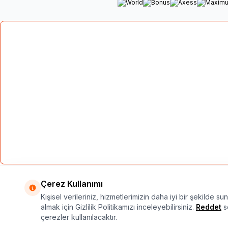
Çerez Kullanımı
Atansay® tescilli bir markadır. Bu sitedeki
Kişisel verileriniz, hizmetlerimizin daha iyi bir şekilde su
almak için Gizlilik Politikamızı inceleyebilirsiniz.
Reddet
se
çerezler kullanılacaktır.